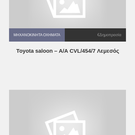
€Δημοπρασία
ΜΗΧΑΝΟΚΊΝΗΤΑ ΟΧΉΜΑΤΑ
ΜΗΧΑΝΟΚΊΝΗΤΑ ΟΧΉΜΑΤΑ
Toyota saloon – Α/Α CVL/454/7 Λεμεσός