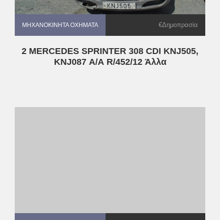
€Δημοπρασία
ΜΗΧΑΝΟΚΊΝΗΤΑ ΟΧΉΜΑΤΑ
ΜΗΧΑΝΟΚΊΝΗΤΑ ΟΧΉΜΑΤΑ
2 MERCEDES SPRINTER 308 CDI KNJ505,
KNJ087 Α/Α R/452/12 Άλλα