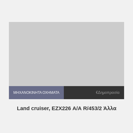
€Δημοπρασία
ΜΗΧΑΝΟΚΊΝΗΤΑ ΟΧΉΜΑΤΑ
ΜΗΧΑΝΟΚΊΝΗΤΑ ΟΧΉΜΑΤΑ
Land cruiser, EZX226 Α/Α R/453/2 Άλλα