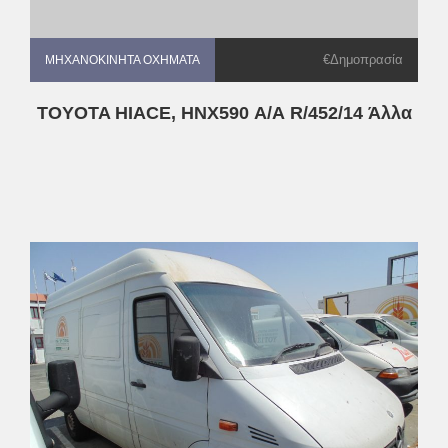
€Δημοπρασία
ΜΗΧΑΝΟΚΊΝΗΤΑ ΟΧΉΜΑΤΑ
ΜΗΧΑΝΟΚΊΝΗΤΑ ΟΧΉΜΑΤΑ
TOYOTA HIACE, HNX590 Α/Α R/452/14 Άλλα