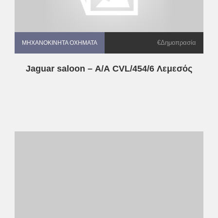
€Δημοπρασία
ΜΗΧΑΝΟΚΊΝΗΤΑ ΟΧΉΜΑΤΑ
ΜΗΧΑΝΟΚΊΝΗΤΑ ΟΧΉΜΑΤΑ
Jaguar saloon – Α/Α CVL/454/6 Λεμεσός