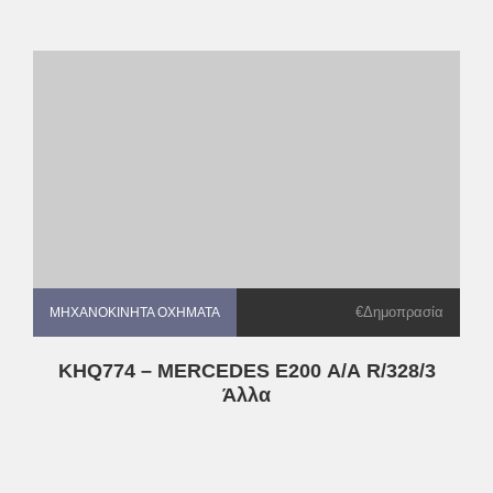
€Δημοπρασία
ΜΗΧΑΝΟΚΊΝΗΤΑ ΟΧΉΜΑΤΑ
ΜΗΧΑΝΟΚΊΝΗΤΑ ΟΧΉΜΑΤΑ
KHQ774 – MERCEDES E200 Α/Α R/328/3
Άλλα