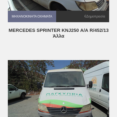
€Δημοπρασία
ΜΗΧΑΝΟΚΊΝΗΤΑ ΟΧΉΜΑΤΑ
ΜΗΧΑΝΟΚΊΝΗΤΑ ΟΧΉΜΑΤΑ
MERCEDES SPRINTER KNJ250 Α/Α R/452/13
Άλλα