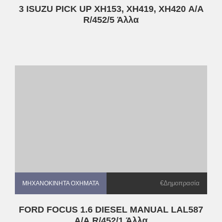
3 ISUZU PICK UP XH153, XH419, XH420 Α/Α
R/452/5 Άλλα
€Δημοπρασία
ΜΗΧΑΝΟΚΊΝΗΤΑ ΟΧΉΜΑΤΑ
ΜΗΧΑΝΟΚΊΝΗΤΑ ΟΧΉΜΑΤΑ
FORD FOCUS 1.6 DIESEL MANUAL LAL587
Α/Α R/452/1 Άλλα