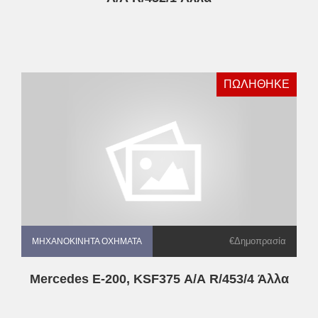
ΠΩΛΗΘΗΚΕ
€Δημοπρασία
ΜΗΧΑΝΟΚΊΝΗΤΑ ΟΧΉΜΑΤΑ
ΜΗΧΑΝΟΚΊΝΗΤΑ ΟΧΉΜΑΤΑ
Mercedes E-200, KSF375 Α/Α R/453/4 Άλλα