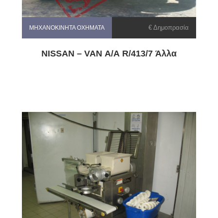
€ Δημοπρασία
ΜΗΧΑΝΟΚΊΝΗΤΑ ΟΧΉΜΑΤΑ
NISSAN – VAN Α/Α R/413/7 Άλλα