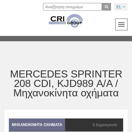
EL
Toggl
navig
MERCEDES SPRINTER
208 CDI, KJD989 Α/Α /
Μηχανοκίνητα οχήματα
ΜΗΧΑΝΟΚΊΝΗΤΑ ΟΧΉΜΑΤΑ
€ Δημοπρασία