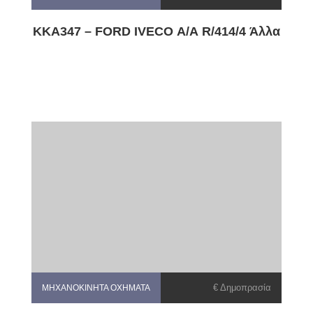
KKA347 – FORD IVECO Α/Α R/414/4 Άλλα
€ Δημοπρασία
ΜΗΧΑΝΟΚΊΝΗΤΑ ΟΧΉΜΑΤΑ