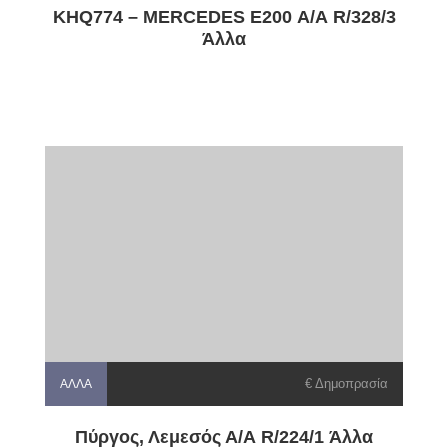
KHQ774 – MERCEDES E200 Α/Α R/328/3
Άλλα
€ Δημοπρασία
ΆΛΛΑ
Πύργος, Λεμεσός Α/Α R/224/1 Άλλα