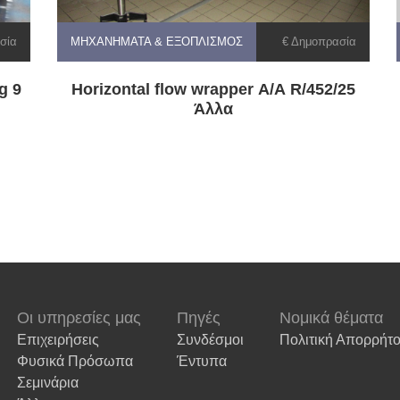
σία
ΜΗΧΑΝΉΜΑΤΑ & ΕΞΟΠΛΙΣΜΌΣ
€ Δημοπρασία
g 9
Horizontal flow wrapper Α/Α R/452/25
Άλλα
Οι υπηρεσίες μας
Πηγές
Νομικά θέματα
Επιχειρήσεις
Συνδέσμοι
Πολιτική Απορρήτ
Φυσικά Πρόσωπα
Έντυπα
Σεμινάρια