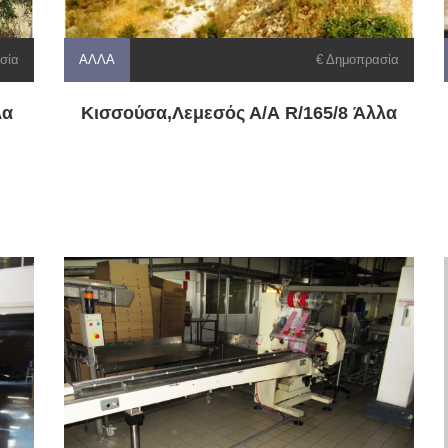
σία
ΆΛΛΑ
€ Δημοπρασία
λα
Κισσούσα,Λεμεσός Α/Α R/165/8 Άλλα