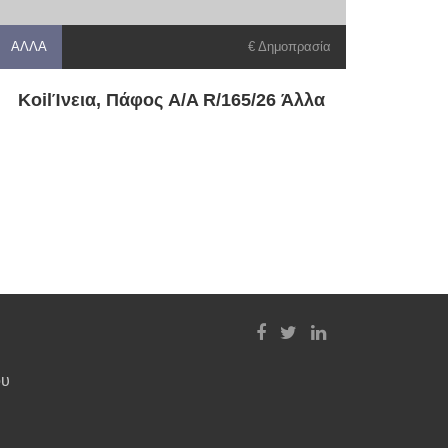
ΆΛΛΑ
€ Δημοπρασία
KoilΊνεια, Πάφος A/A R/165/26 Άλλα
ου