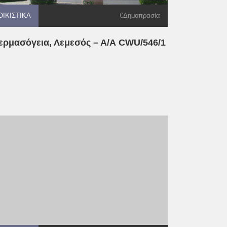
ΟΙΚΙΣΤΙΚΆ
ΟΙΚΙΣΤΙΚΆ
€Δημοπρασία
ερμασόγεια, Λεμεσός – Α/Α CWU/546/1