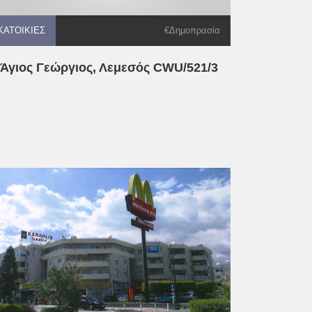
ΚΑΤΟΙΚΊΕΣ
ΚΑΤΟΙΚΊΕΣ
ΚΑΤΟΙΚΊΕΣ
€Δημοπρασία
Άγιος Γεώργιος, Λεμεσός CWU/521/3