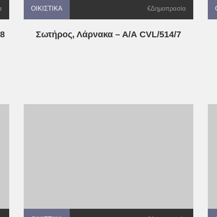
α
ΟΙΚΙΣΤΙΚΆ
ΟΙΚΙΣΤΙΚΆ
€Δημοπρασία
/8
Σωτήρος, Λάρνακα – Α/Α CVL/514/7