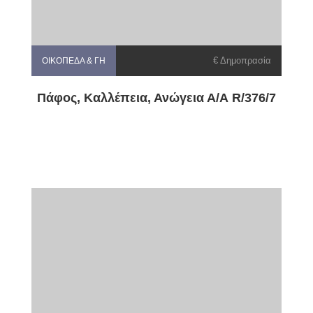
€ Δημοπρασία
ΟΙΚΌΠΕΔΑ & ΓΗ
Πάφος, Καλλέπεια, Ανώγεια Α/Α R/376/7