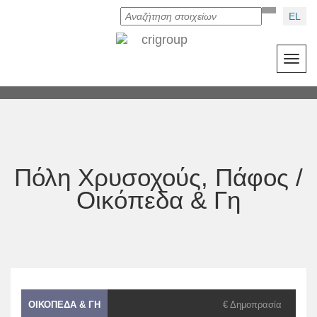
EL
Toggl
navig
Πόλη Χρυσοχούς, Πάφος /
Οικόπεδα & Γη
ΟΙΚΌΠΕΔΑ & ΓΗ
€ Δημοπρασία