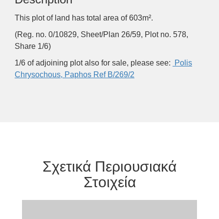
This plot of land has total area of 603m².
(Reg. no. 0/10829, Sheet/Plan 26/59, Plot no. 578,
Share 1/6)
1/6 of adjoining plot also for sale, please see:
Polis
Chrysochous, Paphos Ref B/269/2
Σχετικά Περιουσιακά
Στοιχεία