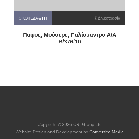
€ Δημοπρασία
ΟΙΚΌΠΕΔΑ & ΓΗ
Πάφος, Μούσερε, Παλίομαντρα Α/Α
R/376/10
Copyright © 2026 CRI Group Ltd
Website Design and Development by
Convertico Media