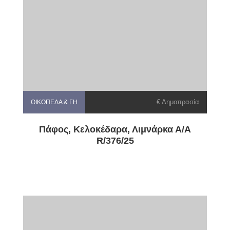
€ Δημοπρασία
ΟΙΚΌΠΕΔΑ & ΓΗ
Πάφος, Κελοκέδαρα, Λιμνάρκα Α/Α
R/376/25