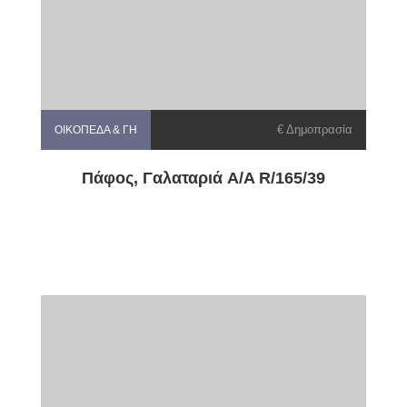
€ Δημοπρασία
ΟΙΚΌΠΕΔΑ & ΓΗ
Πάφος, Γαλαταριά A/A R/165/39