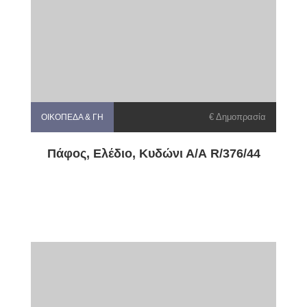
€ Δημοπρασία
ΟΙΚΌΠΕΔΑ & ΓΗ
Πάφος, Ελέδιο, Κυδώνι Α/Α R/376/44