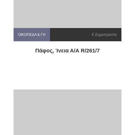
€ Δημοπρασία
ΟΙΚΌΠΕΔΑ & ΓΗ
Πάφος, Ίνεια Α/Α R/261/7