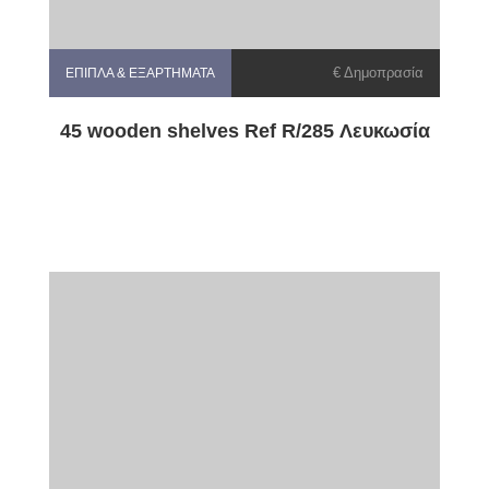
€ Δημοπρασία
ΈΠΙΠΛΑ & ΕΞΑΡΤΉΜΑΤΑ
45 wooden shelves Ref R/285 Λευκωσία