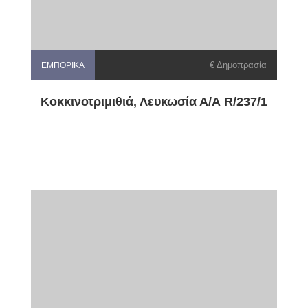
€ Δημοπρασία
ΕΜΠΟΡΙΚΆ
Κοκκινοτριμιθιά, Λευκωσία Α/Α R/237/1