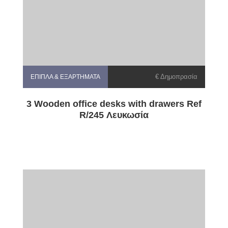
€ Δημοπρασία
ΈΠΙΠΛΑ & ΕΞΑΡΤΉΜΑΤΑ
3 Wooden office desks with drawers Ref
R/245 Λευκωσία