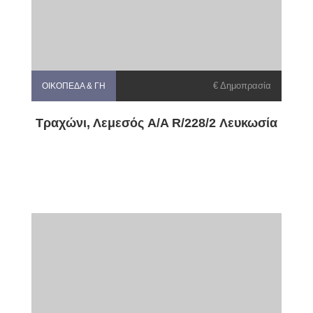
€ Δημοπρασία
ΟΙΚΌΠΕΔΑ & ΓΗ
Τραχώνι, Λεμεσός A/A R/228/2 Λευκωσία