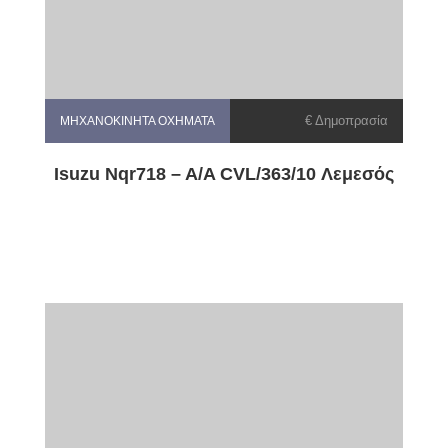
€ Δημοπρασία
ΜΗΧΑΝΟΚΊΝΗΤΑ ΟΧΉΜΑΤΑ
Isuzu Nqr718 – A/A CVL/363/10 Λεμεσός