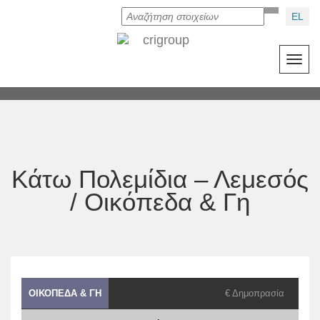
EL
Toggl
navig
Κάτω Πολεμίδια – Λεμεσός
/
Οικόπεδα & Γη
ΟΙΚΌΠΕΔΑ & ΓΗ
€ Δημοπρασία