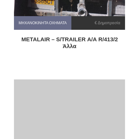
€ Δημοπρασία
ΜΗΧΑΝΟΚΊΝΗΤΑ ΟΧΉΜΑΤΑ
METALAIR – S/TRAILER Α/Α R/413/2
Άλλα