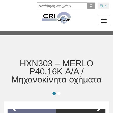
EL
Toggl
navig
HXN303 – MERLO
P40.16K Α/Α /
Μηχανοκίνητα οχήματα
‹
›