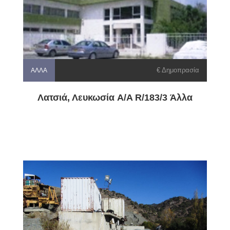
€ Δημοπρασία
ΆΛΛΑ
Λατσιά, Λευκωσία A/A R/183/3 Άλλα