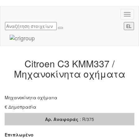
Toggl
naviga
EL
Citroen C3 KMM337 /
Μηχανοκίνητα οχήματα
Μηχανοκίνητα οχήματα
€ Δημοπρασία
Αρ. Αναφοράς
: R/375
Επιπλωμένο