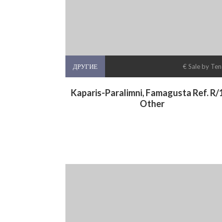
ДРУГИЕ
€ Sale by Te
Kaparis-Paralimni, Famagusta Ref. R/
Other