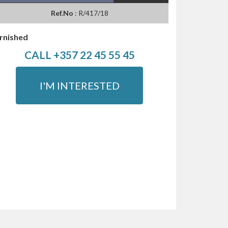
Ref.No
: R/417/18
rnished
CALL +357 22 45 55 45
I'M INTERESTED