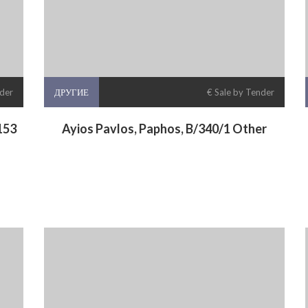
nder
ДРУГИЕ
€ Sale by Tender
153
Ayios Pavlos, Paphos, B/340/1 Other