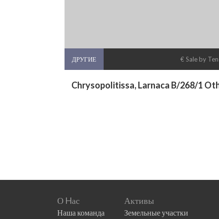
ДРУГИЕ
€ Sale by Te
Chrysopolitissa, Larnaca B/268/1 Ot
О Hас
Активы
Наша команда
Земельные участки