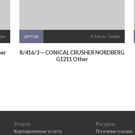
nder
ДРУГИЕ
€ Sale by Tender
her
R/416/3 — CONICAL CRUSHER NORDBERG
G1211 Other
Услуги
Ресурсы
Корпоративные услуги
Полезные ссылки