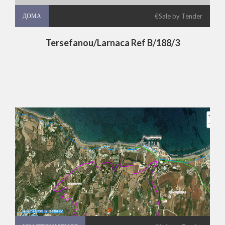
ДОМА
ДОМА
ДОМА
€Sale by Tender
Tersefanou/Larnaca Ref B/188/3