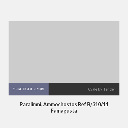
УЧАСТКИ И ЗЕМЛЯ
УЧАСТКИ И ЗЕМЛЯ
€Sale by Tender
Paralimni, Ammochostos Ref B/310/11
Famagusta