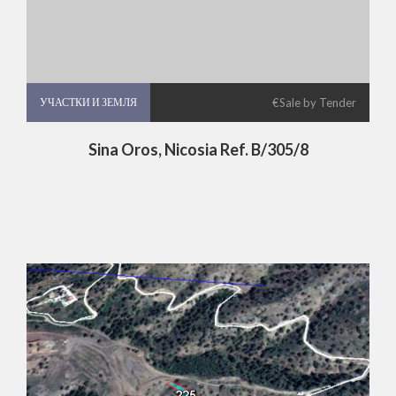
УЧАСТКИ И ЗЕМЛЯ
УЧАСТКИ И ЗЕМЛЯ
€Sale by Tender
Sina Oros, Nicosia Ref. B/305/8