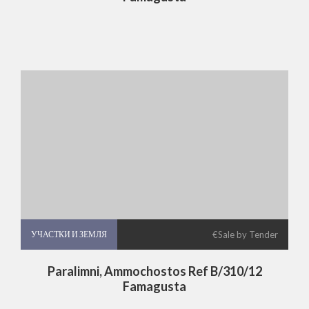
УЧАСТКИ И ЗЕМЛЯ
УЧАСТКИ И ЗЕМЛЯ
€Sale by Tender
Paralimni, Ammochostos Ref B/310/12
Famagusta