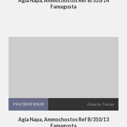
Agia Napa, Ammochostos Ref B/310/14
Famagusta
УЧАСТКИ И ЗЕМЛЯ
УЧАСТКИ И ЗЕМЛЯ
€Sale by Tender
Agia Napa, Ammochostos Ref B/310/13
Famagusta