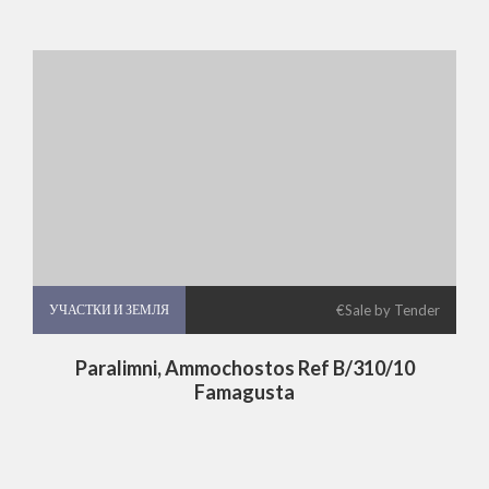
УЧАСТКИ И ЗЕМЛЯ
УЧАСТКИ И ЗЕМЛЯ
€Sale by Tender
Paralimni, Ammochostos Ref B/310/10
Famagusta