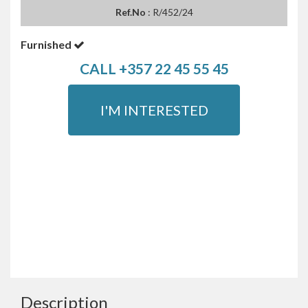
Ref.No
: R/452/24
Furnished
CALL +357 22 45 55 45
I'M INTERESTED
Description