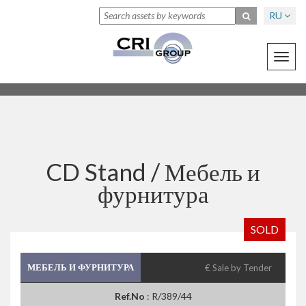
RU
Toggl
navig
CD Stand /
Мебель и
фурнитура
SOLD
МЕБЕЛЬ И ФУРНИТУРА
€ Sale by Tender
Ref.No
: R/389/44