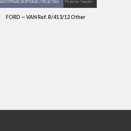
АВТОТРАНСПОРТНЫЕ СРЕДСТВА
АВТОТРАНСПОРТНЫЕ СРЕДСТВА
€Sale by Tender
FORD — VAN Ref. R/413/12 Other