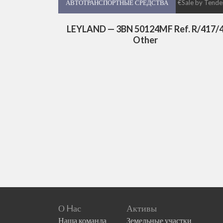
АВТОТРАНСПОРТНЫЕ СРЕДСТВА
АВТОТРАНСПОРТНЫЕ СРЕДСТВА
€Sale by Tende
LEYLAND — 3BN 50124MF Ref. R/417/
Other
О Hас
Активы
Наша команда
Земельные участки