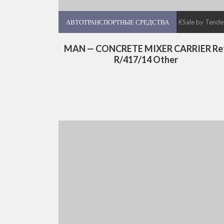
АВТОТРАНСПОРТНЫЕ СРЕДСТВА
АВТОТРАНСПОРТНЫЕ СРЕДСТВА
€Sale by Tende
MAN — CONCRETE MIXER CARRIER Ref
R/417/14 Other