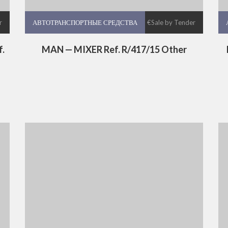
r
АВТОТРАНСПОРТНЫЕ СРЕДСТВА
АВТОТРАНСПОРТНЫЕ СРЕДСТВА
€Sale by Tender
.
MAN — MIXER Ref. R/417/15 Other