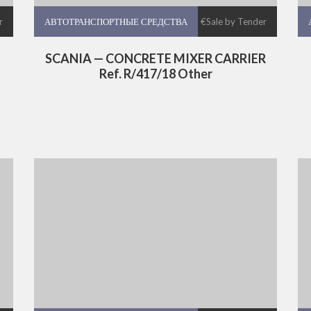
r
АВТОТРАНСПОРТНЫЕ СРЕДСТВА
АВТОТРАНСПОРТНЫЕ СРЕДСТВА
€Sale by Tender
SCANIA — CONCRETE MIXER CARRIER
Ref. R/417/18 Other