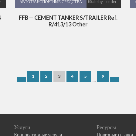
r
АВТОТРАНСПОРТНЫЕ СРЕДСТВА
АВТОТРАНСПОРТНЫЕ СРЕДСТВА
€Sale by Tender
4
FFB — CEMENT TANKER S/TRAILER Ref.
R/413/13 Other
1
2
3
4
5
9
…
Услуги
Ресурсы
Корпоративные услуги
Полезные ссылки