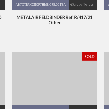
r
АВТОТРАНСПОРТНЫЕ СРЕДСТВА
АВТОТРАНСПОРТНЫЕ СРЕДСТВА
€Sale by Tender
0
METALAIR FELDBINDER Ref. R/417/21
Other
SOLD